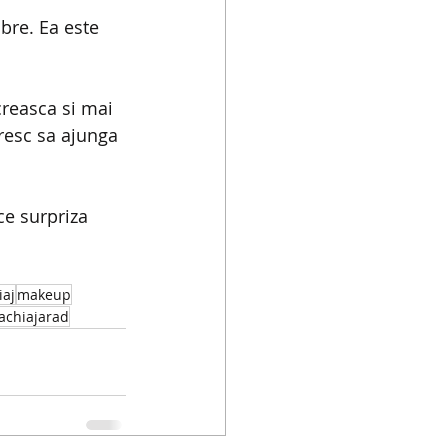
bre. Ea este 
creasca si mai 
oresc sa ajunga 
e surpriza 
aj
makeup
achiajarad