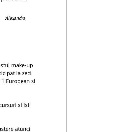
                  
Alexandra 
restul make-up 
icipat la zeci 
 1 European si 
rsuri si isi 
stere atunci 