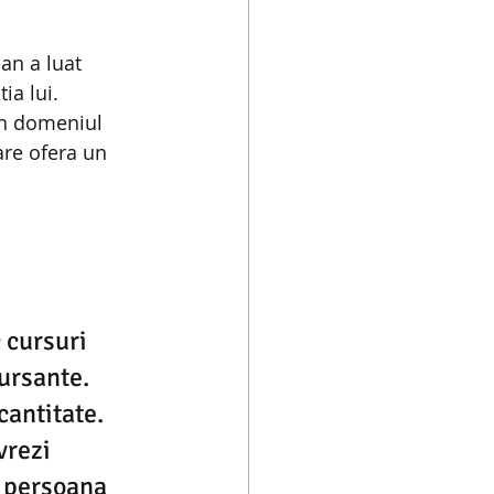
an a luat 
ia lui. 
in domeniul 
are ofera un 
 cursuri 
ursante. 
cantitate. 
vrezi 
3 persoana 