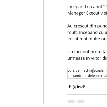
Incepand cu anul 20
Manager Executiv si
Au crescut din punct
mult. Incepand cu an
in cat mai multe or
Un inceput promitat
urmeaza in viitor d
curs de machiaj
scoala 
alexandra ardelean
crea