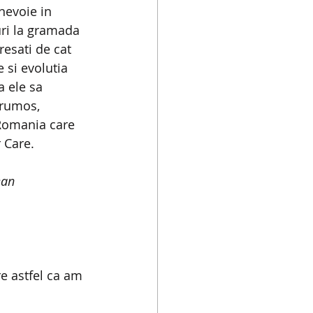
evoie in 
uri la gramada 
resati de cat 
 si evolutia 
a ele sa 
frumos, 
Romania care 
 Care. 
ean
re astfel ca am 