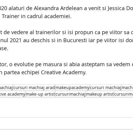
20 alaturi de Alexandra Ardelean a venit si Jessica Do
 Trainer in cadrul academiei. 
 de vedere al trainerilor si isi propun ca pe viitor sa 
ul 2021 au deschis si in Bucuresti iar pe viitor isi d
ase.
or, o evolutie pe masura si abia asteptam sa vedem c
in partea echipei Creative Academy.
machiaj
cursuri machiaj arad
makeupacademy
cursuri machiaj
machi
tive academy
make-up artist
cursurimachiaj
makeup artist
cursurim