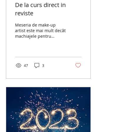
De la curs direct in
reviste
Meseria de make-up
artist este mai mult decât
machiajele pentru
eveniment! Pentru a
deveni un make-up artist
complex, ai nevoie de
un...
47
3