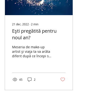
21 dec. 2022
∙
2
min
Ești pregătită pentru
noul an?
Meseria de make-up
artist și viața ta va arăta
diferit după ce începi să
îți setezi obiectivele la
început de an! De câțiva
ani am o...
45
2