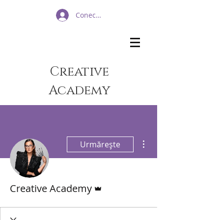
Conectează-te
Creative
Academy​
Mai multe acțiuni
Urmărește
Admin
Creative Academy