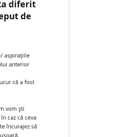
a diferit 
ceput de 
/ aspirațiile 
lui anterior 
ucur că a fost 
m vom ști 
în caz că ceva 
e încurajez să 
 ușoară.