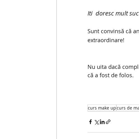
Iti  doresc mult suc
Sunt convinsă că anu
extraordinare!
Nu uita dacă comple
că a fost de folos.
curs make up
curs de ma