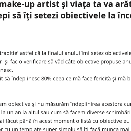
ake-up artist și viața ta va arăt
pi să îți setezi obiectivele la în
raditie' astfel că la finalul anului îmi setez obiectivele
 și fac o verificare să văd câte obiective propuse anu
inesc.
it să îndeplinesc 80% ceea ce mă face fericită și mă b
m obiective și nu măsurăm îndeplinirea acestora cu
la un an la altul sau cum să facem diverse schimbări 
i făcut până în acest moment o listă cu obiective eu t
jutor cu un template super simplu să îți facă munca mai