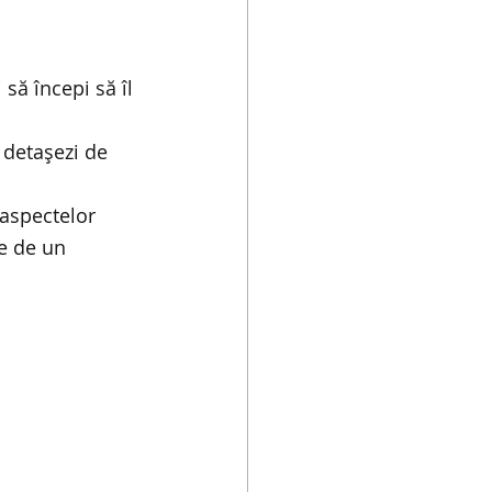
 să începi să îl 
 detașezi de 
 aspectelor 
te de un 