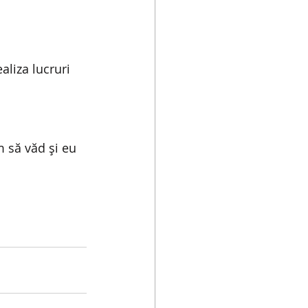
liza lucruri 
 să văd și eu 