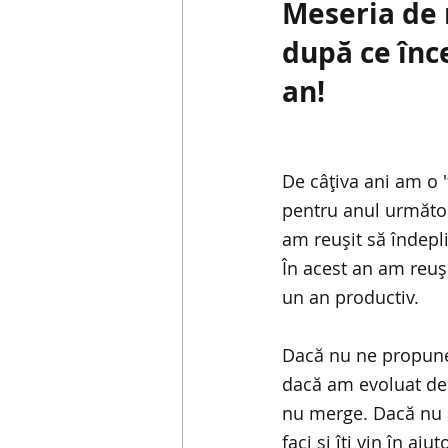
Meseria de m
după ce înce
an!
De câțiva ani am o 't
pentru anul următor 
am reușit să îndepl
În acest an am reuș
un an productiv.
Dacă nu ne propune
dacă am evoluat de 
nu merge. Dacă nu a
faci și îți vin în a