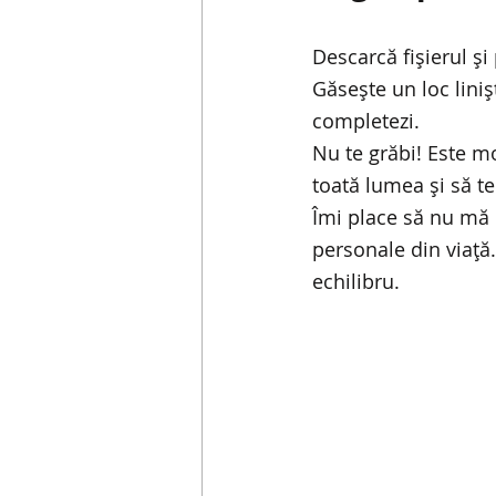
Descarcă fișierul și 
Găsește un loc linișt
completezi.
Nu te grăbi! Este mo
toată lumea și să te
Îmi place să nu mă r
personale din viață. 
echilibru.