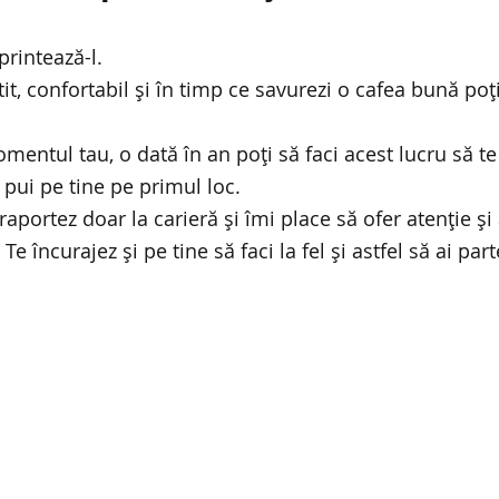
printează-l.
it, confortabil și în timp ce savurezi o cafea bună poți
mentul tau, o dată în an poți să faci acest lucru să te
 pui pe tine pe primul loc. 
aportez doar la carieră și îmi place să ofer atenție și
Te încurajez și pe tine să faci la fel și astfel să ai par