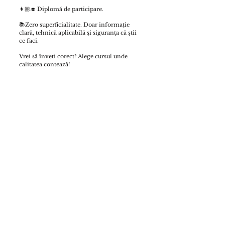
👩🏼‍🎓 Diplomă de participare.
📚Zero superficialitate. Doar informație
clară, tehnică aplicabilă și siguranța că știi
ce faci.
Vrei să înveți corect? Alege cursul unde
calitatea contează!
Pret: 1600lei