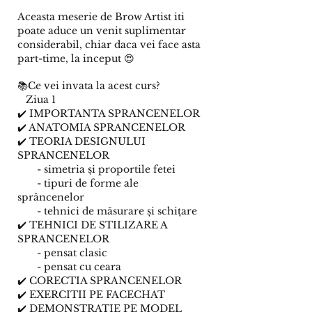
Aceasta meserie de Brow Artist iti
poate aduce un venit suplimentar
considerabil, chiar daca vei face asta
part-time, la inceput 😍
📚Ce vei invata la acest curs?
Ziua 1
✔️ IMPORTANTA SPRANCENELOR
✔️ ANATOMIA SPRANCENELOR
✔️ TEORIA DESIGNULUI
SPRANCENELOR
- simetria și proportile fetei
- tipuri de forme ale
sprâncenelor
- tehnici de măsurare și schițare
✔️ TEHNICI DE STILIZARE A
SPRANCENELOR
- pensat clasic
- pensat cu ceara
✔️ CORECTIA SPRANCENELOR
✔️ EXERCITII PE FACECHAT
✔️ DEMONSTRATIE PE MODEL