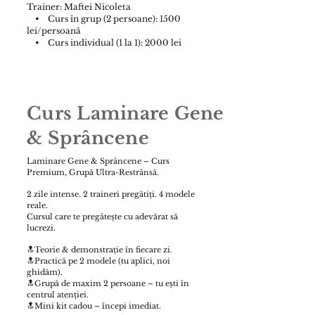
Trainer: Maftei Nicoleta
• Curs în grup (2 persoane): 1500
lei/persoană
• Curs individual (1 la 1): 2000 lei
Curs Laminare Gene
&
Sprâncene
Laminare Gene & Sprâncene – Curs
Premium, Grupă Ultra-Restrânsă.
2 zile intense. 2 traineri pregătiți. 4 modele
reale.
Cursul care te pregătește cu adevărat să
lucrezi.
🔝Teorie & demonstrație în fiecare zi.
🔝Practică pe 2 modele (tu aplici, noi
ghidăm).
🔝Grupă de maxim 2 persoane – tu ești în
centrul atenției.
🔝Mini kit cadou – începi imediat.