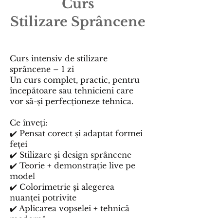
Curs
Stilizare
Sprâncene
Curs intensiv de stilizare
sprâncene – 1 zi
Un curs complet, practic, pentru
începătoare sau tehnicieni care
vor să-și perfecționeze tehnica.
Ce înveți:
✔️ Pensat corect și adaptat formei
feței
✔️ Stilizare și design sprâncene
✔️ Teorie + demonstrație live pe
model
✔️ Colorimetrie și alegerea
nuanței potrivite
✔️ Aplicarea vopselei + tehnică