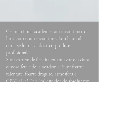
Cea mai faina academie! am invatat intr-o
luna cat nu am invatat in 3 luni la un alt
curs. Se lucreaza doar cu produse
profesionale!
Sunt extrem de fericita ca am avut ocazia sa
cunosc fetele de la academie! Sunt foarte
talentate, foarte dragute, atmosfera e
GENIALA! Deja imi este dor de absolut tot.
Recomand din inima!!!
Andreea Petcu
La cursul de inițiere a machiajului am avut
șansa de a învața cum sa realizez machiaje
corecte și frumoase de la cel mai bun